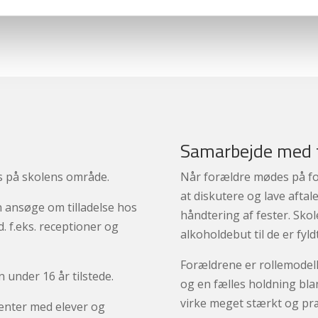
Samarbejde med 
 på skolens område.
Når forældre mødes på for
at diskutere og lave afta
 ansøge om tilladelse hos
håndtering af fester. Sko
. f.eks. receptioner og
alkoholdebut til de er fyldt
Forældrene er rollemodelle
 under 16 år tilstede.
og en fælles holdning blan
virke meget stærkt og præ
menter med elever og