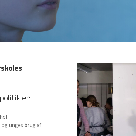
rskoles
olitik er:
hol
n og unges brug af