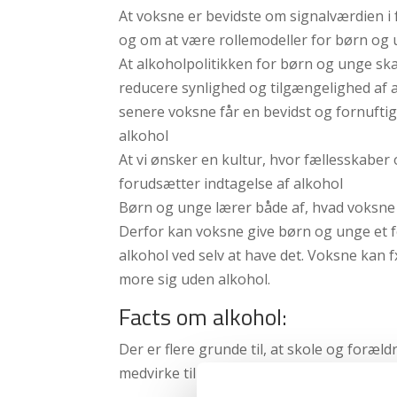
At voksne er bevidste om signalværdien i f
og om at være rollemodeller for børn og
At alkoholpolitikken for børn og unge skal
reducere synlighed og tilgængelighed af al
senere voksne får en bevidst og fornufti
alkohol
At vi ønsker en kultur, hvor fællesskabe
forudsætter indtagelse af alkohol
Børn og unge lærer både af, hvad voksne s
Derfor kan voksne give børn og unge et fo
alkohol ved selv at have det. Voksne kan 
more sig uden alkohol.
Facts om alkohol:
Der er flere grunde til, at skole og foræld
medvirke til at bremse unges forbrug af a