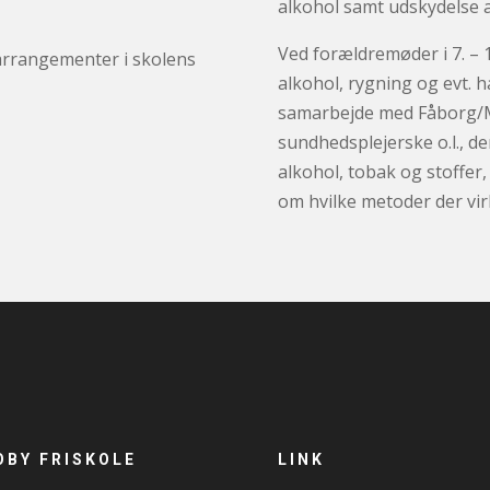
alkohol samt udskydelse a
Ved forældremøder i 7. – 
r arrangementer i skolens
alkohol, rygning og evt. h
samarbejde med Fåborg/
sundhedsplejerske o.l., de
alkohol, tobak og stoffer
om hvilke metoder der vir
OBY FRISKOLE
LINK