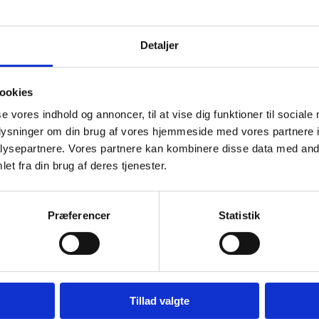
rikker, at vi senere
fer.
Detaljer
 år ikke bør drikke
ookies
 under udvikling. Alkohol
se vores indhold og annoncer, til at vise dig funktioner til sociale
gen.
oplysninger om din brug af vores hjemmeside med vores partnere i
ysepartnere. Vores partnere kan kombinere disse data med andr
ere begynde at ryge og
et fra din brug af deres tjenester.
 at den unge senere får et
Præferencer
Statistik
problemer.
udsatte for ulykker,
delser i festmiljøer.
Tillad valgte