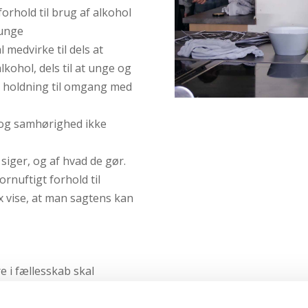
orhold til brug af alkohol
 unge
 medvirke til dels at
kohol, dels til at unge og
g holdning til omgang med
r og samhørighed ikke
iger, og af hvad de gør.
rnuftigt forhold til
fx vise, at man sagtens kan
re i fællesskab skal
lkohol: