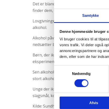
Det er blandt børn og unge, der ryger og d
finder dem, der eksperimenterer med stof
Samtykke
Lovgivningen signalerer, at børn under 16
alkohol.
Denne hjemmeside bruger c
Alkohol påvirker børnenes hjerner, der er
Vi bruger cookies til at tilpas
nedsætter bl.a. hukommelsen og indlærin
vores trafik. Vi deler også 
annonceringspartnere og anal
Børn, der ikke drikker alkohol, vil sjældn
dem, eller som de har indsaml
eksperimentere med andre stoffer.
Samtykkevalg
Sen alkoholdebut nedsætter risikoen for,
Nødvendig
stort alkoholforbrug og udvikler alkohol
Unge der ikke drikker alkohol, er mindre 
slagsmål, konflikter og andre negative hæn
Afvis
Kilde: Sundhedsstyrelsen