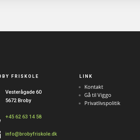
OBY FRISKOLE
LINK
Kontakt

Vesterågade 60
Gå til Viggo
5672 Broby
Privatlivspolitik

+45 62 63 14 58

info@brobyfriskole.dk